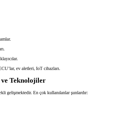
ramlar.
rı.
klayıcılar.
U’lar, ev aletleri, IoT cihazları.
 ve Teknolojiler
kli gelişmektedir. En çok kullanılanlar şunlardır: