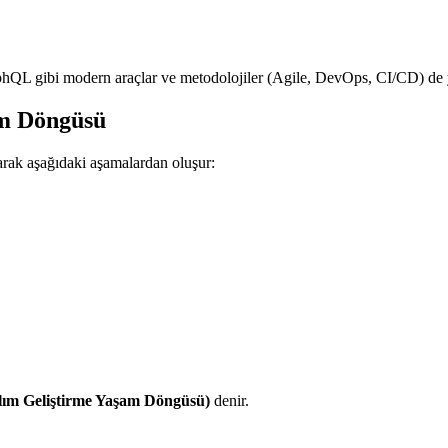
hQL gibi modern araçlar ve metodolojiler (Agile, DevOps, CI/CD) de ya
am Döngüsü
larak aşağıdaki aşamalardan oluşur:
ılım Geliştirme Yaşam Döngüsü)
denir.