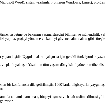
icrosoft Word), sistem yazılımları (örneğin Windows, Linux), programl
ştirme, test etme ve bakımını yapma sürecini bilimsel ve mühendislik yak
izi yapma, projeyi yönetme ve kaliteyi güvence altına alma gibi süreçler
 yapan kişidir. Uygulamaların çalışması için gerekli fonksiyonları yazar
 ve planlı yaklaşır. Yazılımın tüm yaşam döngüsünü yönetir, mühendislik 
 bir konferansta dile getirilmiştir. 1960’larda bilgisayarlar yaygınlaş
ur.
manında tamamlanamaması, bütçeyi aşması ve hatalı teslim edilmesi gibi
gelmiştir.