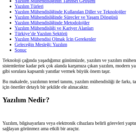
Yazılım Mühendisliğinin Tarihsel Gelişimi
Yazılım Türleri
Yazılım Mühendisliğinde Kullanılan Diller ve Teknolojiler
Yazılım Mühendisliğinde Süreçler ve Yaşam Döngüsü
Yazılım Mühendisliğinde Metodolojiler
Yazılım Mühendisliği ve Kariyer Alanları
Türkiye’de Yazılım Sektörü
Yazılım Mühendisi Olmak İçin Gerekenler
Geleceğin Mesleği: Yazılım
Sonuç
Teknoloji çağında yaşadığımız günümüzde, yazılım ve yazılım mühendi
sistemlerine kadar pek çok alanda karşımıza çıkan yazılım, modern yaşa
gibi sorulara kapsamlı yanıtlar vermek büyük önem taşır.
Bu makalede, yazılımın temel tanımı, yazılım mühendisliği ile farkı, tar
için öneriler detaylı bir şekilde ele alınacaktır.
Yazılım Nedir?
Yazılım, bilgisayarlara veya elektronik cihazlara belirli görevleri yap
sağlayan görünmez ama etkili bir araçtır.