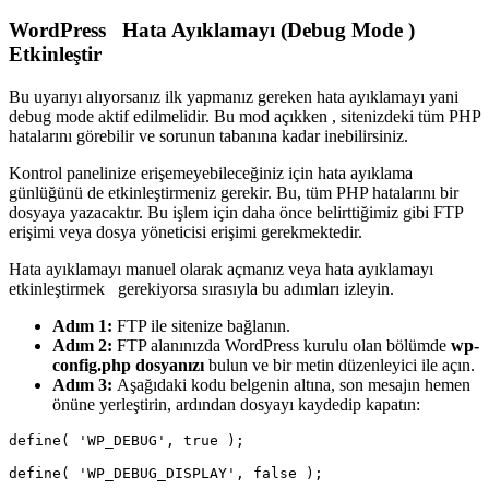
WordPress Hata Ayıklamayı (Debug Mode )
Etkinleştir
Bu uyarıyı alıyorsanız ilk yapmanız gereken hata ayıklamayı yani
debug mode aktif edilmelidir. Bu mod açıkken , sitenizdeki tüm PHP
hatalarını görebilir ve sorunun tabanına kadar inebilirsiniz.
Kontrol panelinize erişemeyebileceğiniz için hata ayıklama
günlüğünü de etkinleştirmeniz gerekir. Bu, tüm PHP hatalarını bir
dosyaya yazacaktır. Bu işlem için daha önce belirttiğimiz gibi FTP
erişimi veya dosya yöneticisi erişimi gerekmektedir.
Hata ayıklamayı manuel olarak açmanız veya hata ayıklamayı
etkinleştirmek gerekiyorsa sırasıyla bu adımları izleyin.
Adım 1:
FTP ile sitenize bağlanın.
Adım 2:
FTP alanınızda WordPress kurulu olan bölümde
wp-
config.php dosyanızı
bulun ve bir metin düzenleyici ile açın.
Adım 3:
Aşağıdaki kodu belgenin altına, son mesajın hemen
önüne yerleştirin, ardından dosyayı kaydedip kapatın:
define( 'WP_DEBUG', true );

define( 'WP_DEBUG_DISPLAY', false );
