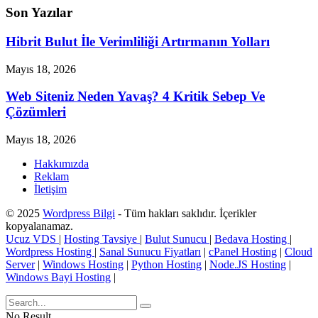
Son Yazılar
Hibrit Bulut İle Verimliliği Artırmanın Yolları
Mayıs 18, 2026
Web Siteniz Neden Yavaş? 4 Kritik Sebep Ve
Çözümleri
Mayıs 18, 2026
Hakkımızda
Reklam
İletişim
© 2025
Wordpress Bilgi
- Tüm hakları saklıdır. İçerikler
kopyalanamaz.
Ucuz VDS
|
Hosting Tavsiye
|
Bulut Sunucu
|
Bedava Hosting
|
Wordpress Hosting
|
Sanal Sunucu Fiyatları
|
cPanel Hosting
|
Cloud
Server
|
Windows Hosting
|
Python Hosting
|
Node.JS Hosting
|
Windows Bayi Hosting
|
No Result