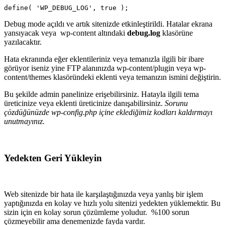
define( 'WP_DEBUG_LOG', true );
Debug mode açıldı ve artık sitenizde etkinleştirildi. Hatalar ekrana
yansıyacak veya wp-content altındaki
debug.log
klasörüne
yazılacaktır.
Hata ekranında eğer eklentileriniz veya temanızla ilgili bir ibare
görüyor iseniz yine FTP alanınızda wp-content/plugin veya wp-
content/themes klasöründeki eklenti veya temanızın ismini değiştirin.
Bu şekilde admin panelinize erişebilirsiniz. Hatayla ilgili tema
üreticinize veya eklenti üreticinize danışabilirsiniz.
Sorunu
çözdüğünüzde wp-config.php içine eklediğimiz kodları kaldırmayı
unutmayınız.
Yedekten Geri Yükleyin
Web sitenizde bir hata ile karşılaştığınızda veya yanlış bir işlem
yaptığınızda en kolay ve hızlı yolu sitenizi yedekten yüklemektir. Bu
sizin için en kolay sorun çözümleme yoludur. %100 sorun
çözmeyebilir ama denemenizde fayda vardır.