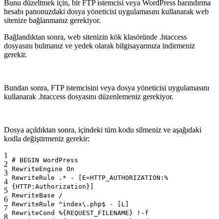
Bunu düzeltmek için, bir FTP istemcisi veya
WordPress barındırma
hesabı panonuzdaki dosya yöneticisi uygulamasını kullanarak web
sitenize bağlanmanız gerekiyor.
Bağlandıktan sonra, web sitenizin kök klasöründe .htaccess
dosyasını bulmanız ve yedek olarak bilgisayarınıza indirmeniz
gerekir.
Bundan sonra, FTP istemcisini veya dosya yöneticisi uygulamasını
kullanarak .htaccess dosyasını düzenlemeniz gerekiyor.
Dosya açıldıktan sonra, içindeki tüm kodu silmeniz ve aşağıdaki
kodla değiştirmeniz gerekir:
1
# BEGIN WordPress
2
RewriteEngine On
3
RewriteRule .* - [E=HTTP_AUTHORIZATION:%
4
{HTTP:Authorization}]
5
RewriteBase /
6
RewriteRule ^index\.php$ - [L]
7
RewriteCond %{REQUEST_FILENAME} !-f
8