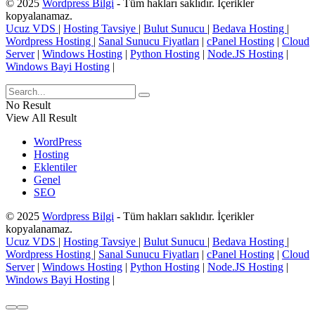
© 2025
Wordpress Bilgi
- Tüm hakları saklıdır. İçerikler
kopyalanamaz.
Ucuz VDS
|
Hosting Tavsiye
|
Bulut Sunucu
|
Bedava Hosting
|
Wordpress Hosting
|
Sanal Sunucu Fiyatları
|
cPanel Hosting
|
Cloud
Server
|
Windows Hosting
|
Python Hosting
|
Node.JS Hosting
|
Windows Bayi Hosting
|
No Result
View All Result
WordPress
Hosting
Eklentiler
Genel
SEO
© 2025
Wordpress Bilgi
- Tüm hakları saklıdır. İçerikler
kopyalanamaz.
Ucuz VDS
|
Hosting Tavsiye
|
Bulut Sunucu
|
Bedava Hosting
|
Wordpress Hosting
|
Sanal Sunucu Fiyatları
|
cPanel Hosting
|
Cloud
Server
|
Windows Hosting
|
Python Hosting
|
Node.JS Hosting
|
Windows Bayi Hosting
|