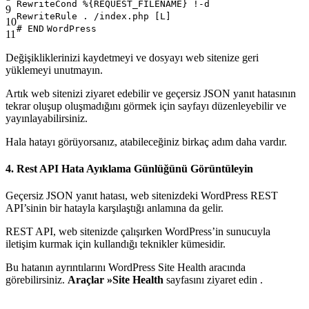
RewriteCond %{REQUEST_FILENAME} !-d
9
RewriteRule . /index.php [L]
10
#
END
WordPress
11
Değişikliklerinizi kaydetmeyi ve dosyayı web sitenize geri
yüklemeyi unutmayın.
Artık web sitenizi ziyaret edebilir ve geçersiz JSON yanıt hatasının
tekrar oluşup oluşmadığını görmek için sayfayı düzenleyebilir ve
yayınlayabilirsiniz.
Hala hatayı görüyorsanız, atabileceğiniz birkaç adım daha vardır.
4. Rest API Hata Ayıklama Günlüğünü Görüntüleyin
Geçersiz JSON yanıt hatası, web sitenizdeki WordPress REST
API’sinin bir hatayla karşılaştığı anlamına da gelir.
REST API, web sitenizde çalışırken WordPress’in sunucuyla
iletişim kurmak için kullandığı teknikler kümesidir.
Bu hatanın ayrıntılarını WordPress Site Health aracında
görebilirsiniz.
Araçlar »Site Health
sayfasını ziyaret edin .