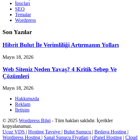
İpuçları
SEO
Temalar
Wordpress
Son Yazılar
Hibrit Bulut İle Verimliliği Artırmanın Yolları
Mayıs 18, 2026
Web Siteniz Neden Yavaş? 4 Kritik Sebep Ve
Çözümleri
Mayıs 18, 2026
Hakkımızda
Reklam
İletişim
© 2025
Wordpress Bilgi
- Tüm hakları saklıdır. İçerikler
kopyalanamaz.
Ucuz VDS
|
Hosting Tavsiye
|
Bulut Sunucu
|
Bedava Hosting
|
Wordpress Hosting
|
Sanal Sunucu Fiyatları
|
cPanel Hosting
|
Cloud