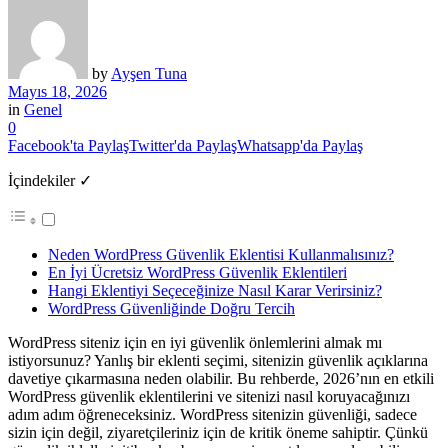
by
Ayşen Tuna
Mayıs 18, 2026
in
Genel
0
Facebook'ta Paylaş
Twitter'da Paylaş
Whatsapp'da Paylaş
İçindekiler ✓
Neden WordPress Güvenlik Eklentisi Kullanmalısınız?
En İyi Ücretsiz WordPress Güvenlik Eklentileri
Hangi Eklentiyi Seçeceğinize Nasıl Karar Verirsiniz?
WordPress Güvenliğinde Doğru Tercih
WordPress siteniz için en iyi güvenlik önlemlerini almak mı
istiyorsunuz? Yanlış bir eklenti seçimi, sitenizin güvenlik açıklarına
davetiye çıkarmasına neden olabilir. Bu rehberde, 2026’nın en etkili
WordPress güvenlik eklentilerini ve sitenizi nasıl koruyacağınızı
adım adım öğreneceksiniz. WordPress sitenizin güvenliği, sadece
sizin için değil, ziyaretçileriniz için de kritik öneme sahiptir. Çünkü