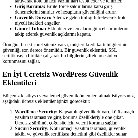
tarayarak kötü amaçlı yazılımları tespit eder ve temizler.
Giriş Koruma:
Brute-force saldırılarına karşı giriş
denemelerini sınırlar ve hesapların güvenliğini artırır.
Güvenlik Duvarı:
Sitenize gelen trafiği filtreleyerek kötü
niyetli istekleri engeller.
Güncel Tutma:
Eklentiler ve temaların güncel sürümlerini
takip ederek güvenlik açıklarını kapatır.
Örneğin, bir e-ticaret siteniz varsa, müşteri kredi kartı bilgilerinin
güvenliği son derece önemlidir. Bir güvenlik eklentisi, SSL
sertifikasıyla birlikte çalışarak bu bilgilerin şifrelenmesini ve
korunmasını sağlar.
En İyi Ücretsiz WordPress Güvenlik
Eklentileri
Bütçeniz kısıtlıysa veya temel güvenlik önlemleri almak istiyorsanız,
aşağıdaki ücretsiz eklentiler işinizi görecektir:
Wordfence Security:
Kapsamlı güvenlik duvarı, kötü amaçlı
yazılım taraması ve giriş koruma özellikleriyle öne çıkar.
Ücretsiz sürümü, çoğu site için yeterli koruma sağlar.
Sucuri Security:
Kötü amaçlı yazılım taraması, güvenlik
takibi ve güvenlik sertifikası denetimi gibi özellikler sunar.