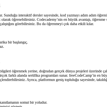
i
dur. Sunduğu interaktif dersler sayesinde, kod yazmayı adım adım öğr
 olarak öğrenebilirsiniz. Codecademy’nin en büyük avantajı, öğrenme sür
lıştığını görebilirsiniz. Bu da öğrenmeyi çok daha etkili kılar.
rika bir başlangıç.
az.
i
lgileri öğrenmek yerine, doğrudan gerçek dünya projeleri üzerinde çalı
birçok farklı alanda sertifika programları sunar. freeCodeCamp’in en b
çlendirebilirsiniz. Ayrıca, platformun geniş topluluğu sayesinde, takıldığ
i kanıtlamanın somut bir yoludur.
minizi gösterir.