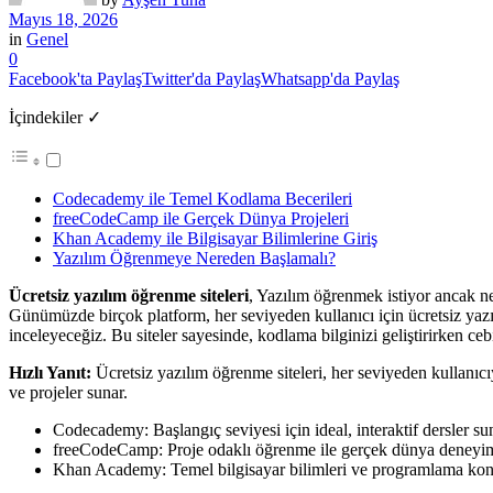
Mayıs 18, 2026
in
Genel
0
Facebook'ta Paylaş
Twitter'da Paylaş
Whatsapp'da Paylaş
İçindekiler ✓
Codecademy ile Temel Kodlama Becerileri
freeCodeCamp ile Gerçek Dünya Projeleri
Khan Academy ile Bilgisayar Bilimlerine Giriş
Yazılım Öğrenmeye Nereden Başlamalı?
Ücretsiz yazılım öğrenme siteleri
, Yazılım öğrenmek istiyor ancak ne
Günümüzde birçok platform, her seviyeden kullanıcı için ücretsiz yaz
inceleyeceğiz. Bu siteler sayesinde, kodlama bilginizi geliştirirken c
Hızlı Yanıt:
Ücretsiz yazılım öğrenme siteleri, her seviyeden kullanı
ve projeler sunar.
Codecademy: Başlangıç seviyesi için ideal, interaktif dersler su
freeCodeCamp: Proje odaklı öğrenme ile gerçek dünya deneyimi
Khan Academy: Temel bilgisayar bilimleri ve programlama konul