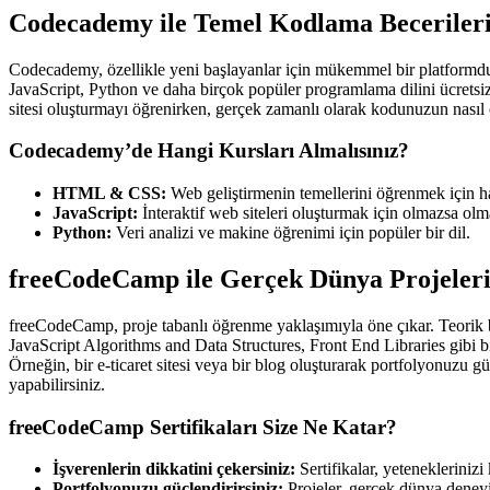
Codecademy ile Temel Kodlama Beceriler
Codecademy, özellikle yeni başlayanlar için mükemmel bir platform
JavaScript, Python ve daha birçok popüler programlama dilini ücretsiz
sitesi oluşturmayı öğrenirken, gerçek zamanlı olarak kodunuzun nasıl ça
Codecademy’de Hangi Kursları Almalısınız?
HTML & CSS:
Web geliştirmenin temellerini öğrenmek için ha
JavaScript:
İnteraktif web siteleri oluşturmak için olmazsa olm
Python:
Veri analizi ve makine öğrenimi için popüler bir dil.
freeCodeCamp ile Gerçek Dünya Projeler
freeCodeCamp, proje tabanlı öğrenme yaklaşımıyla öne çıkar. Teorik bi
JavaScript Algorithms and Data Structures, Front End Libraries gibi 
Örneğin, bir e-ticaret sitesi veya bir blog oluşturarak portfolyonuzu gü
yapabilirsiniz.
freeCodeCamp Sertifikaları Size Ne Katar?
İşverenlerin dikkatini çekersiniz:
Sertifikalar, yetenekleriniz
Portfolyonuzu güçlendirirsiniz:
Projeler, gerçek dünya deneyi