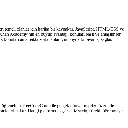
eri temeli olanlar için harika bir kaynaktır. JavaScript, HTML/CSS ve
z. Khan Academy’nin en büyük avantajı, konuları basit ve anlaşılır bir
şık konuları anlamakta zorlananlar için büyük bir avantaj sağlar.
ni öğrenebilir, freeCodeCamp ile gerçek dünya projeleri üzerinde
istekli olmaktır. Hangi platformu seçerseniz seçin, sürekli öğrenmeye