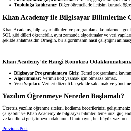
Topluluğa katılırsınız:
Diğer öğrencilerle iletişim kurarak öğre
Khan Academy ile Bilgisayar Bilimlerine G
Khan Academy, bilgisayar bilimleri ve programlama konularında geniş b
SQL gibi dilleri öğrenebilir, aynı zamanda algoritmalar ve veri yapıları
şekilde anlatmasıdır. Örneğin, bir algoritmanın nasıl çalıştığını anima
Khan Academy’de Hangi Konulara Odaklanmalısını
Bilgisayar Programlamaya Giriş:
Temel programlama kavramla
Algoritmalar:
Verimli kod yazmak için olmazsa olmaz.
Veri Yapıları:
Verileri düzenli bir şekilde saklamak ve yönetmek
Yazılım Öğrenmeye Nereden Başlamalı?
Ücretsiz yazılım öğrenme siteleri, kodlama becerilerinizi geliştirmen
çalışabilir ve Khan Academy ile bilgisayar bilimleri temelinizi güçlen
ve kendinizi geliştirmeye odaklanın. Unutmayın, her büyük yazılımcı 
Previous Post