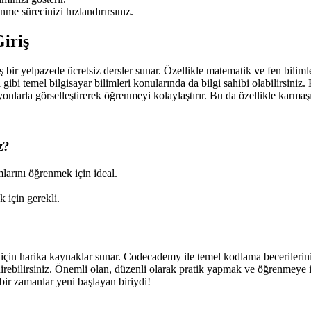
nme sürecinizi hızlandırırsınız.
iriş
ir yelpazede ücretsiz dersler sunar. Özellikle matematik ve fen biliml
 gibi temel bilgisayar bilimleri konularında da bilgi sahibi olabilirsini
syonlarla görselleştirerek öğrenmeyi kolaylaştırır. Bu da özellikle karma
z?
rını öğrenmek için ideal.
 için gerekli.
iz için harika kaynaklar sunar. Codecademy ile temel kodlama becerileri
direbilirsiniz. Önemli olan, düzenli olarak pratik yapmak ve öğrenmeye 
bir zamanlar yeni başlayan biriydi!