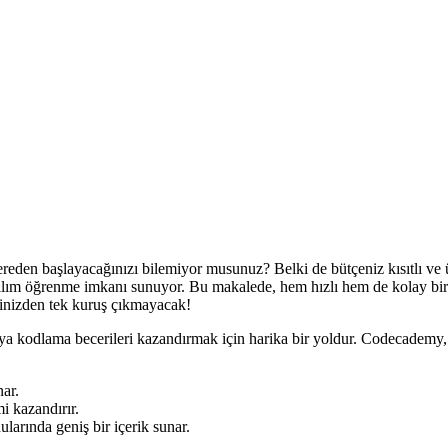
reden başlayacağınızı bilemiyor musunuz? Belki de bütçeniz kısıtlı ve 
ılım öğrenme imkanı sunuyor. Bu makalede, hem hızlı hem de kolay bir ş
ebinizden tek kuruş çıkmayacak!
cıya kodlama becerileri kazandırmak için harika bir yoldur. Codecademy
nar.
 kazandırır.
arında geniş bir içerik sunar.