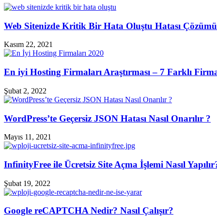
Web Sitenizde Kritik Bir Hata Oluştu Hatası Çözümü
Kasım 22, 2021
En iyi Hosting Firmaları Araştırması – 7 Farklı Fir
Şubat 2, 2022
WordPress’te Geçersiz JSON Hatası Nasıl Onarılır ?
Mayıs 11, 2021
InfinityFree ile Ücretsiz Site Açma İşlemi Nasıl Yapılır
Şubat 19, 2022
Google reCAPTCHA Nedir? Nasıl Çalışır?