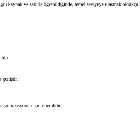
oğru kaynak ve sabırla öğrenildiğinde, temel seviyeye ulaşmak oldukça k
ahip.
geniştir.
le şu pozisyonlar için önemlidir: