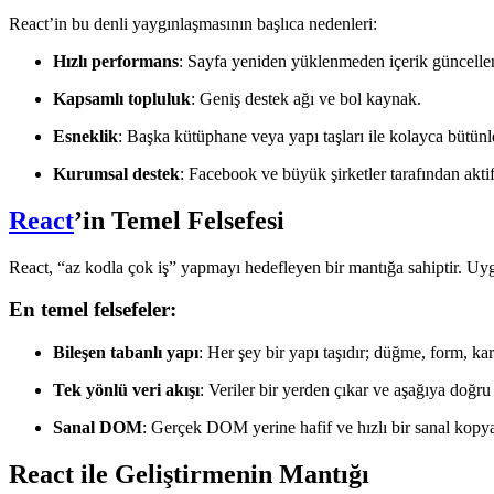
React’in bu denli yaygınlaşmasının başlıca nedenleri:
Hızlı performans
: Sayfa yeniden yüklenmeden içerik güncellen
Kapsamlı topluluk
: Geniş destek ağı ve bol kaynak.
Esneklik
: Başka kütüphane veya yapı taşları ile kolayca bütünle
Kurumsal destek
: Facebook ve büyük şirketler tarafından aktif
React
’in Temel Felsefesi
React, “az kodla çok iş” yapmayı hedefleyen bir mantığa sahiptir. Uygu
En temel felsefeler:
Bileşen tabanlı yapı
: Her şey bir yapı taşıdır; düğme, form, kar
Tek yönlü veri akışı
: Veriler bir yerden çıkar ve aşağıya doğru
Sanal DOM
: Gerçek DOM yerine hafif ve hızlı bir sanal kopya 
React ile Geliştirmenin Mantığı