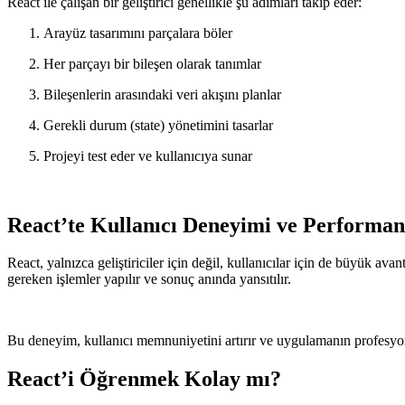
React ile çalışan bir geliştirici genellikle şu adımları takip eder:
Arayüz tasarımını parçalara böler
Her parçayı bir bileşen olarak tanımlar
Bileşenlerin arasındaki veri akışını planlar
Gerekli durum (state) yönetimini tasarlar
Projeyi test eder ve kullanıcıya sunar
React’te Kullanıcı Deneyimi ve Performan
React, yalnızca geliştiriciler için değil, kullanıcılar için de büyük av
gereken işlemler yapılır ve sonuç anında yansıtılır.
Bu deneyim, kullanıcı memnuniyetini artırır ve uygulamanın profesyo
React’i Öğrenmek Kolay mı?