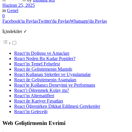
Haziran 25, 2025
in
Genel
0
Facebook'ta Paylaş
Twitter'da Paylaş
Whatsapp'da Paylaş
İçindekiler ✓
React‘in Doğuşu ve Amaçları
React Neden Bu Kadar Popüler?
React’in Temel Felsefesi
React ile Geliştirmenin Mantığı
React Kullanan Şirketler ve Uygulamalar
React ile Geliştirmenin Aşamaları
React’te Kullanıcı Deneyimi ve Performans
React’i Öğrenmek Kolay mı?
React’in Alternatifleri
React ile Kariyer Fırsatları
React Öğrenirken Dikkat Edilmesi Gerekenler
React’in Geleceği
Web Geliştirmenin Evrimi