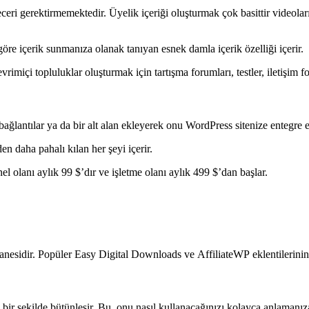
ri gerektirmemektedir. Üyelik içeriği oluşturmak çok basittir videoları, 
öre içerik sunmanıza olanak tanıyan esnek damla içerik özelliği içerir.
rimiçi topluluklar oluşturmak için tartışma forumları, testler, iletişim for
ğlantılar ya da bir alt alan ekleyerek onu WordPress sitenize entegre ed
n daha pahalı kılan her şeyi içerir.
el olanı aylık 99 $’dır ve işletme olanı aylık 499 $’dan başlar.
 tanesidir. Popüler Easy Digital Downloads ve AffiliateWP eklentilerinin
bir şekilde bütünleşir. Bu, onu nasıl kullanacağınızı kolayca anlamanıza