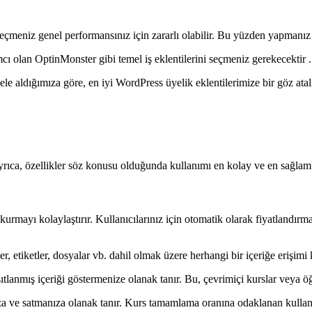
seçmeniz genel performansınız için zararlı olabilir. Bu yüzden yapmanız
cı olan OptinMonster gibi temel iş eklentilerini seçmeniz gerekecektir .
 ele aldığımıza göre, en iyi WordPress üyelik eklentilerimize bir göz ata
rıca, özellikler söz konusu olduğunda kullanımı en kolay ve en sağlam 
urmayı kolaylaştırır. Kullanıcılarınız için otomatik olarak fiyatlandırm
, etiketler, dosyalar vb. dahil olmak üzere herhangi bir içeriğe erişimi kı
sıtlanmış içeriği göstermenize olanak tanır. Bu, çevrimiçi kurslar veya öğ
 ve satmanıza olanak tanır. Kurs tamamlama oranına odaklanan kullanıc