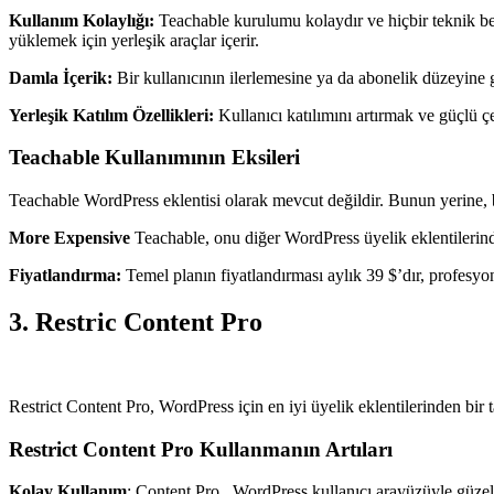
Kullanım Kolaylığı:
Teachable kurulumu kolaydır ve hiçbir teknik bece
yüklemek için yerleşik araçlar içerir.
Damla İçerik:
Bir kullanıcının ilerlemesine ya da abonelik düzeyine g
Yerleşik Katılım Özellikleri:
Kullanıcı katılımını artırmak ve güçlü çev
Teachable Kullanımının Eksileri
Teachable WordPress eklentisi olarak mevcut değildir. Bunun yerine, ba
More Expensive
Teachable, onu diğer WordPress üyelik eklentilerinde
Fiyatlandırma:
Temel planın fiyatlandırması aylık 39 $’dır, profesyon
3. Restric Content Pro
Restrict Content Pro, WordPress için en iyi üyelik eklentilerinden bir
Restrict Content Pro Kullanmanın Artıları
Kolay Kullanım
: Content Pro , WordPress kullanıcı arayüzüyle güzel 