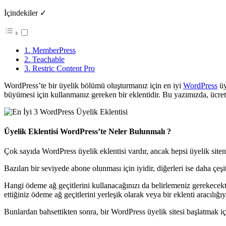
İçindekiler ✓
1. MemberPress
2. Teachable
3. Restric Content Pro
WordPress’te bir üyelik bölümü oluşturmanız için en iyi
WordPress
üy
büyümesi için kullanmanız gereken bir eklentidir. Bu yazımızda, ücretl
Üyelik Eklentisi WordPress’te Neler Bulunmalı ?
Çok sayıda WordPress üyelik eklentisi vardır, ancak hepsi üyelik siteniz
Bazıları bir seviyede abone olunması için iyidir, diğerleri ise daha çeşi
Hangi ödeme ağ geçitlerini kullanacağınızı da belirlemeniz gerekecektir.
ettiğiniz ödeme ağ geçitlerini yerleşik olarak veya bir eklenti aracılığı
Bunlardan bahsettikten sonra, bir WordPress üyelik sitesi başlatmak içi