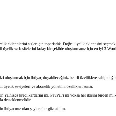
elik eklentilerini sizler için toparladık. Doğru üyelik eklentisini seçmek
i üyelik web sitelerini kolay bir şekilde oluşturmanız için en iyi 3 Wo
i oluşturmak için ihtiyaç duyabileceğiniz belirli özelliklere sahip değild
tli üyelik seviyeleri ve abonelik yönetimi özellikleri sunar.
 Yalnızca kredi kartlarını mı, PayPal’ı mı yoksa her ikisini birden mi ka
yla desteklenmelidir.
n ihtiyacınız olan şeylere bir göz atalım.