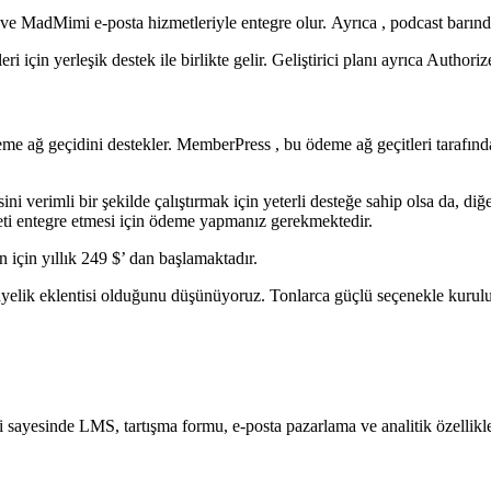
MadMimi e-posta hizmetleriyle entegre olur. Ayrıca , podcast barındı
için yerleşik destek ile birlikte gelir. Geliştirici planı ayrıca Authorize
 ağ geçidini destekler. MemberPress , bu ödeme ağ geçitleri tarafında
esini verimli bir şekilde çalıştırmak için yeterli desteğe sahip olsa da, 
zmeti entegre etmesi için ödeme yapmanız gerekmektedir.
n için yıllık 249 $’ dan başlamaktadır.
yelik eklentisi olduğunu düşünüyoruz. Tonlarca güçlü seçenekle kurulu
i sayesinde LMS, tartışma formu, e-posta pazarlama ve analitik özellikle