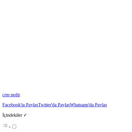
crm nedir
Facebook'ta Paylaş
Twitter'da Paylaş
Whatsapp'da Paylaş
İçindekiler ✓