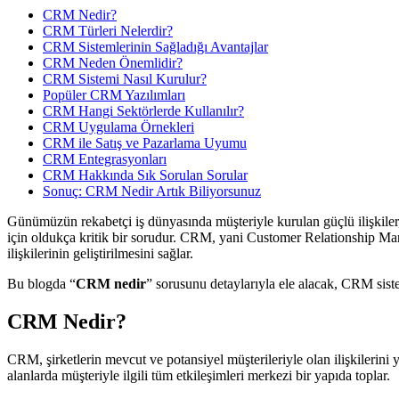
CRM Nedir?
CRM Türleri Nelerdir?
CRM Sistemlerinin Sağladığı Avantajlar
CRM Neden Önemlidir?
CRM Sistemi Nasıl Kurulur?
Popüler CRM Yazılımları
CRM Hangi Sektörlerde Kullanılır?
CRM Uygulama Örnekleri
CRM ile Satış ve Pazarlama Uyumu
CRM Entegrasyonları
CRM Hakkında Sık Sorulan Sorular
Sonuç: CRM Nedir Artık Biliyorsunuz
Günümüzün rekabetçi iş dünyasında müşteriyle kurulan güçlü ilişkiler, 
için oldukça kritik bir sorudur. CRM, yani Customer Relationship Manag
ilişkilerinin geliştirilmesini sağlar.
Bu blogda “
CRM nedir
” sorusunu detaylarıyla ele alacak, CRM sistem
CRM Nedir?
CRM, şirketlerin mevcut ve potansiyel müşterileriyle olan ilişkilerini 
alanlarda müşteriyle ilgili tüm etkileşimleri merkezi bir yapıda toplar.