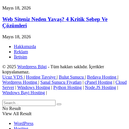
Mayıs 18, 2026
Web Siteniz Neden Yavaş? 4 Kritik Sebep Ve
Çözümleri
Mayıs 18, 2026
Hakkımızda
Reklam
İletişim
© 2025
Wordpress Bilgi
- Tüm hakları saklıdır. İçerikler
kopyalanamaz.
Ucuz VDS
|
Hosting Tavsiye
|
Bulut Sunucu
|
Bedava Hosting
|
Wordpress Hosting
|
Sanal Sunucu Fiyatları
|
cPanel Hosting
|
Cloud
Server
|
Windows Hosting
|
Python Hosting
|
Node.JS Hosting
|
Windows Bayi Hosting
|
No Result
View All Result
WordPress
Hosting