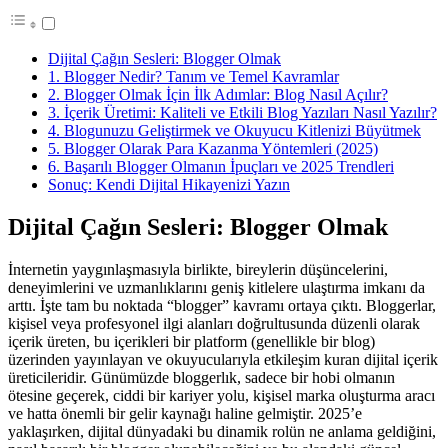
Dijital Çağın Sesleri: Blogger Olmak
1. Blogger Nedir? Tanım ve Temel Kavramlar
2. Blogger Olmak İçin İlk Adımlar: Blog Nasıl Açılır?
3. İçerik Üretimi: Kaliteli ve Etkili Blog Yazıları Nasıl Yazılır?
4. Blogunuzu Geliştirmek ve Okuyucu Kitlenizi Büyütmek
5. Blogger Olarak Para Kazanma Yöntemleri (2025)
6. Başarılı Blogger Olmanın İpuçları ve 2025 Trendleri
Sonuç: Kendi Dijital Hikayenizi Yazın
Dijital Çağın Sesleri: Blogger Olmak
İnternetin yaygınlaşmasıyla birlikte, bireylerin düşüncelerini,
deneyimlerini ve uzmanlıklarını geniş kitlelere ulaştırma imkanı da
arttı. İşte tam bu noktada “blogger” kavramı ortaya çıktı. Bloggerlar,
kişisel veya profesyonel ilgi alanları doğrultusunda düzenli olarak
içerik üreten, bu içerikleri bir platform (genellikle bir blog)
üzerinden yayınlayan ve okuyucularıyla etkileşim kuran dijital içerik
üreticileridir. Günümüzde bloggerlık, sadece bir hobi olmanın
ötesine geçerek, ciddi bir kariyer yolu, kişisel marka oluşturma aracı
ve hatta önemli bir gelir kaynağı haline gelmiştir. 2025’e
yaklaşırken, dijital dünyadaki bu dinamik rolün ne anlama geldiğini,