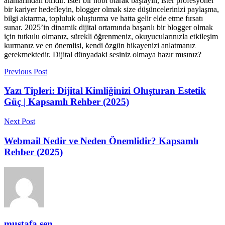
alanlarından biridir. İster bir hobi olarak başlayın, ister profesyonel
bir kariyer hedefleyin, blogger olmak size düşüncelerinizi paylaşma,
bilgi aktarma, topluluk oluşturma ve hatta gelir elde etme fırsatı
sunar. 2025’in dinamik dijital ortamında başarılı bir blogger olmak
için tutkulu olmanız, sürekli öğrenmeniz, okuyucularınızla etkileşim
kurmanız ve en önemlisi, kendi özgün hikayenizi anlatmanız
gerekmektedir. Dijital dünyadaki sesiniz olmaya hazır mısınız?
Previous Post
Yazı Tipleri: Dijital Kimliğinizi Oluşturan Estetik
Güç | Kapsamlı Rehber (2025)
Next Post
Webmail Nedir ve Neden Önemlidir? Kapsamlı
Rehber (2025)
mustafa şen