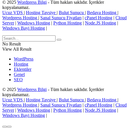
© 2025
Wordpress Bilgi
- Tüm hakları saklıdır. İçerikler
kopyalanamaz.
Ucuz VDS
|
Hosting Tavsiye
|
Bulut Sunucu
|
Bedava Hosting
|
Wordpress Hosting
|
Sanal Sunucu Fiyatları
|
cPanel Hosting
|
Cloud
Server
|
Windows Hosting
|
Python Hosting
|
Node.JS Hosting
|
Windows Bayi Hosting
|
No Result
View All Result
WordPress
Hosting
Eklentiler
Genel
SEO
© 2025
Wordpress Bilgi
- Tüm hakları saklıdır. İçerikler
kopyalanamaz.
Ucuz VDS
|
Hosting Tavsiye
|
Bulut Sunucu
|
Bedava Hosting
|
Wordpress Hosting
|
Sanal Sunucu Fiyatları
|
cPanel Hosting
|
Cloud
Server
|
Windows Hosting
|
Python Hosting
|
Node.JS Hosting
|
Windows Bayi Hosting
|