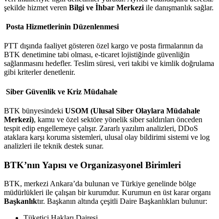
şekilde hizmet veren
Bilgi ve İhbar Merkezi
ile danışmanlık sağlar.
Posta Hizmetlerinin Düzenlenmesi
PTT dışında faaliyet gösteren özel kargo ve posta firmalarının da
BTK denetimine tabi olması, e-ticaret lojistiğinde güvenliğin
sağlanmasını hedefler. Teslim süresi, veri takibi ve kimlik doğrulama
gibi kriterler denetlenir.
Siber Güvenlik ve Kriz Müdahale
BTK bünyesindeki
USOM (Ulusal Siber Olaylara Müdahale
Merkezi)
, kamu ve özel sektöre yönelik siber saldırıları önceden
tespit edip engellemeye çalışır. Zararlı yazılım analizleri, DDoS
ataklara karşı koruma sistemleri, ulusal olay bildirimi sistemi ve log
analizleri ile teknik destek sunar.
BTK’nın Yapısı ve Organizasyonel Birimleri
BTK, merkezi Ankara’da bulunan ve Türkiye genelinde bölge
müdürlükleri ile çalışan bir kurumdur. Kurumun en üst karar organı
Başkanlık
tır. Başkanın altında çeşitli Daire Başkanlıkları bulunur:
Tüketici Hakları Dairesi