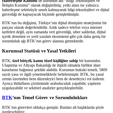
Haberleşme Kanunu
ile kurumun adı “Bilgi Teknolojileri ve
İletişim Kurumu” olarak değiştirilmiş, yetki alanı ise yalnızca
haberleşme sektörüyle sınırlı kalmayarak bilgi teknolojileri ve dijital
güvenliği de kapsayacak biçimde genişletilmiştir.
BTK’nın bu değişimi, Türkiye’nin dijital dönüşüm stratejisinin bir
parçası olarak değerlendirilir. Artık sadece telefon veya internet
tarifeleri değil, aynı zamanda veri güvenliği, siber saldırılar, dijital
içerik denetimi ve yerli yazılım ekosistemi gibi çok daha geniş bir
sorumluluk ağı BTK’nın görev alanına girmektedir.
Kurumsal Statüsü ve Yasal Yetkileri
BTK,
özel bütçeli, kamu tüzel kişiliğine sahip
bir kurumdur.
Ulaştırma ve Altyapı Bakanlığı ile ilişkili olmakla birlikte idari
kararlarını bağımsız şekilde alabilir. Kurumun hukuki temeli, 5809
sayılı yasa ve ilgili yönetmeliklerle belirlenmiştir. BTK, bu yasal
zemin üzerinden hem düzenleyici hem de denetleyici rol üstlenir.
Ayrıca ihtilafların çözümünde arabuluculuk yapabilir, yaptırım
uygulayabilir ve sektörel analizler gerçekleştirebilir.
BTK
‘nın Temel Görev ve Sorumlulukları
BTK’nın görevleri oldukça geniştir. Bunları alt başlıklarda şöyle
özetleyebiliriz: