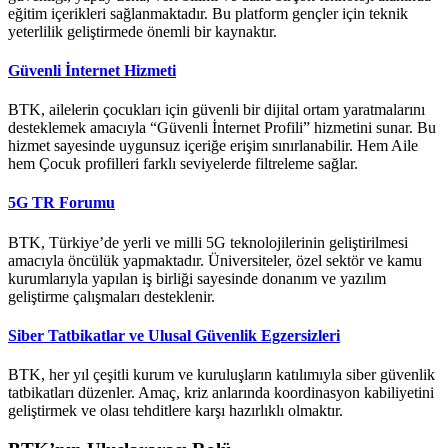
eğitim içerikleri sağlanmaktadır. Bu platform gençler için teknik
yeterlilik geliştirmede önemli bir kaynaktır.
Güvenli İnternet Hizmeti
BTK, ailelerin çocukları için güvenli bir dijital ortam yaratmalarını
desteklemek amacıyla “Güvenli İnternet Profili” hizmetini sunar. Bu
hizmet sayesinde uygunsuz içeriğe erişim sınırlanabilir. Hem Aile
hem Çocuk profilleri farklı seviyelerde filtreleme sağlar.
5G TR Forumu
BTK, Türkiye’de yerli ve milli 5G teknolojilerinin geliştirilmesi
amacıyla öncülük yapmaktadır. Üniversiteler, özel sektör ve kamu
kurumlarıyla yapılan iş birliği sayesinde donanım ve yazılım
geliştirme çalışmaları desteklenir.
Siber Tatbikatlar ve Ulusal Güvenlik Egzersizleri
BTK, her yıl çeşitli kurum ve kuruluşların katılımıyla siber güvenlik
tatbikatları düzenler. Amaç, kriz anlarında koordinasyon kabiliyetini
geliştirmek ve olası tehditlere karşı hazırlıklı olmaktır.