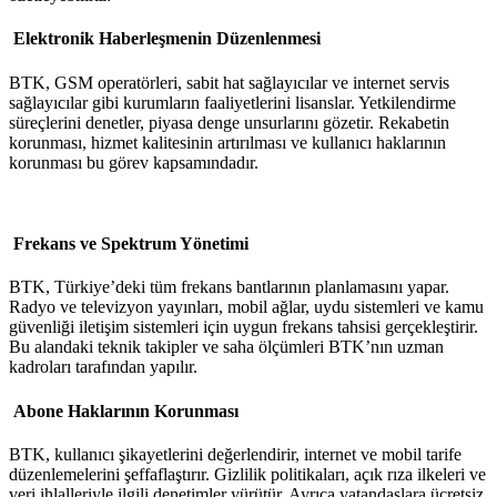
Elektronik Haberleşmenin Düzenlenmesi
BTK, GSM operatörleri, sabit hat sağlayıcılar ve internet servis
sağlayıcılar gibi kurumların faaliyetlerini lisanslar. Yetkilendirme
süreçlerini denetler, piyasa denge unsurlarını gözetir. Rekabetin
korunması, hizmet kalitesinin artırılması ve kullanıcı haklarının
korunması bu görev kapsamındadır.
Frekans ve Spektrum Yönetimi
BTK, Türkiye’deki tüm frekans bantlarının planlamasını yapar.
Radyo ve televizyon yayınları, mobil ağlar, uydu sistemleri ve kamu
güvenliği iletişim sistemleri için uygun frekans tahsisi gerçekleştirir.
Bu alandaki teknik takipler ve saha ölçümleri BTK’nın uzman
kadroları tarafından yapılır.
Abone Haklarının Korunması
BTK, kullanıcı şikayetlerini değerlendirir, internet ve mobil tarife
düzenlemelerini şeffaflaştırır. Gizlilik politikaları, açık rıza ilkeleri ve
veri ihlalleriyle ilgili denetimler yürütür. Ayrıca vatandaşlara ücretsiz