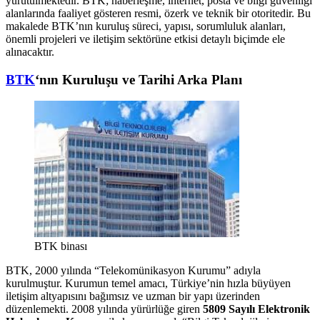
yürütülmektedir. BTK; haberleşme, internet, posta ve bilgi güvenliği
alanlarında faaliyet gösteren resmi, özerk ve teknik bir otoritedir. Bu
makalede BTK’nın kuruluş süreci, yapısı, sorumluluk alanları,
önemli projeleri ve iletişim sektörüne etkisi detaylı biçimde ele
alınacaktır.
BTK
‘nın Kuruluşu ve Tarihi Arka Planı
BTK binası
BTK, 2000 yılında “Telekomünikasyon Kurumu” adıyla
kurulmuştur. Kurumun temel amacı, Türkiye’nin hızla büyüyen
iletişim altyapısını bağımsız ve uzman bir yapı üzerinden
düzenlemekti. 2008 yılında yürürlüğe giren
5809 Sayılı Elektronik