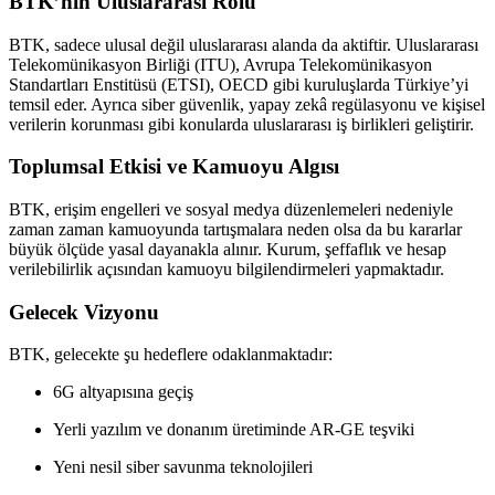
BTK’nın Uluslararası Rolü
BTK, sadece ulusal değil uluslararası alanda da aktiftir. Uluslararası
Telekomünikasyon Birliği (ITU), Avrupa Telekomünikasyon
Standartları Enstitüsü (ETSI), OECD gibi kuruluşlarda Türkiye’yi
temsil eder. Ayrıca siber güvenlik, yapay zekâ regülasyonu ve kişisel
verilerin korunması gibi konularda uluslararası iş birlikleri geliştirir.
Toplumsal Etkisi ve Kamuoyu Algısı
BTK, erişim engelleri ve sosyal medya düzenlemeleri nedeniyle
zaman zaman kamuoyunda tartışmalara neden olsa da bu kararlar
büyük ölçüde yasal dayanakla alınır. Kurum, şeffaflık ve hesap
verilebilirlik açısından kamuoyu bilgilendirmeleri yapmaktadır.
Gelecek Vizyonu
BTK, gelecekte şu hedeflere odaklanmaktadır:
6G altyapısına geçiş
Yerli yazılım ve donanım üretiminde AR-GE teşviki
Yeni nesil siber savunma teknolojileri